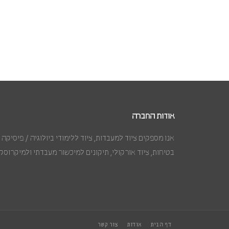
אודות החברה
אנו מספקים ציוד למעבדות, ציוד ללימודי ביולוגיה / פיסיקה / 
בטיחות, ציוד אורקולי, תיקונים למיכשור מעבדתי ולמיקרוסקו
דף הבית
אודות
צור קשר