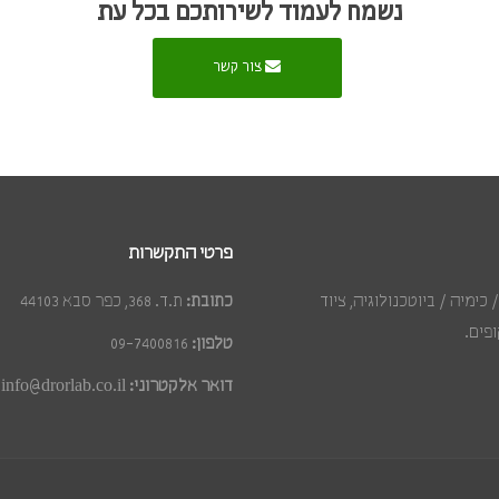
נשמח לעמוד לשירותכם בכל עת
צור קשר
פרטי התקשרות
כימיה / ביוטכנולוגיה, ציוד
כתובת:
ת.ד. 368, כפר סבא 44103
פים.
טלפון:
09-7400816
דואר אלקטרוני:
info@drorlab.co.il