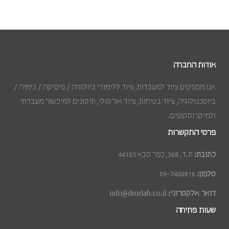
אודות החברה
אנו מספקים ציוד למעבדות, ציוד ללימודי ביולוגיה / פיסיקה / כימיה /
ביוטכנולוגיה, ציוד בטיחות, ציוד אורקולי, תיקונים למיכשור מעבדתי
ולמיקרוסקופים.
פרטי התקשרות
כתובת:
ת.ד. 368, כפר סבא 44103
טלפון:
09-7400816
דואר אלקטרוני:
info@drorlab.co.il
שעות פתיחה